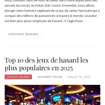
Nous sommes ravis de vous accueillir dans notre exploration des
secrets du succès au Poker Star Casino. Ensemble, nous allons
plonger dans l’univers captivant de ce jeu de cartes fascinant qui a
conquis des millions de passionnés à travers le monde. Le poker
est bien plus qu’un simple jeu de hasard ; il s’agit d’une…
CONTINUE READING
Top 10 des jeux de hasard les
plus populaires en 2025
JEUX DE HASARD
ZACHARIE COLLIN
JUILLET 10, 2025