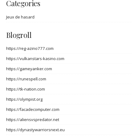
Categories
Jeux de hasard
Blogroll
https://reg-azino777.com
https://vulkanstars-kasino.com
https://gameyanker.com
https://runespell.com
https://tk-nation.com
https://olympist.org
https://facadecomputer.com
https://aliensvspredator.net
https://dynastywarriorsnext.eu