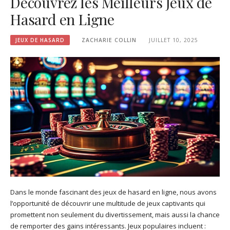
Découvrez les Meilleurs Jeux de
Hasard en Ligne
JEUX DE HASARD
ZACHARIE COLLIN
JUILLET 10, 2025
Dans le monde fascinant des jeux de hasard en ligne, nous avons
l’opportunité de découvrir une multitude de jeux captivants qui
promettent non seulement du divertissement, mais aussi la chance
de remporter des gains intéressants. Jeux populaires incluent :