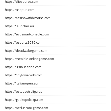
https://cliesource.com
https://asapuri.com
https://casinowithbitcoins.com
https://launcher.eu
https://evosmartconsole.com
https://esports2016.com
https://deadwakegame.com
https://thebible-onlinegame.com
https://igslausanne.com
https://tinytowerwiki.com
https://italianopen.eu
https://estoesotraliga.es
https://geekopolisxp.com
https://berlusconi-game.com