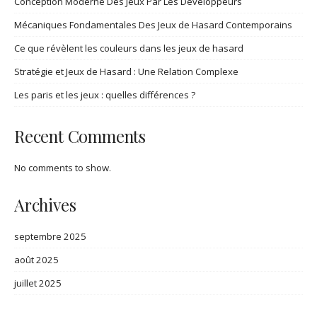
Conception Moderne Des Jeux Par Les Développeurs
Mécaniques Fondamentales Des Jeux de Hasard Contemporains
Ce que révèlent les couleurs dans les jeux de hasard
Stratégie et Jeux de Hasard : Une Relation Complexe
Les paris et les jeux : quelles différences ?
Recent Comments
No comments to show.
Archives
septembre 2025
août 2025
juillet 2025