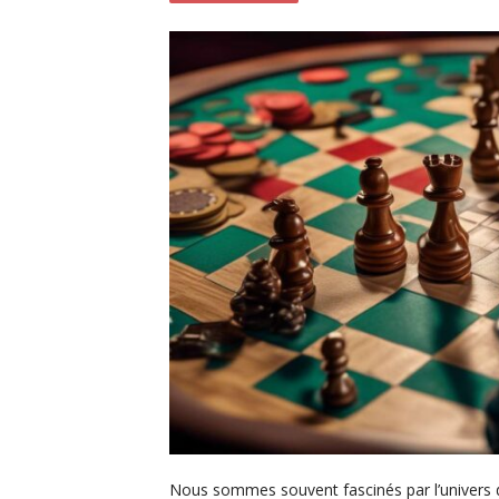
Nous sommes souvent fascinés par l’univers de