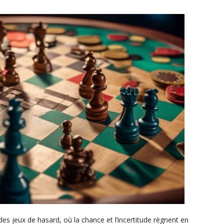
s jeux de hasard, où la chance et l’incertitude règnent en