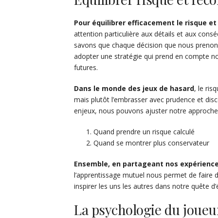
Pour équilibrer efficacement le risque e
attention particulière aux détails et aux co
savons que chaque décision que nous prenons
adopter une stratégie qui prend en compte no
futures.
Dans le monde des jeux de hasard
, le ri
mais plutôt l’embrasser avec prudence et disc
enjeux, nous pouvons ajuster notre approche 
Quand prendre un risque calculé
Quand se montrer plus conservateur
Ensemble, en partageant nos expérience
l’apprentissage mutuel nous permet de faire 
inspirer les uns les autres dans notre quête d
La psychologie du joueu