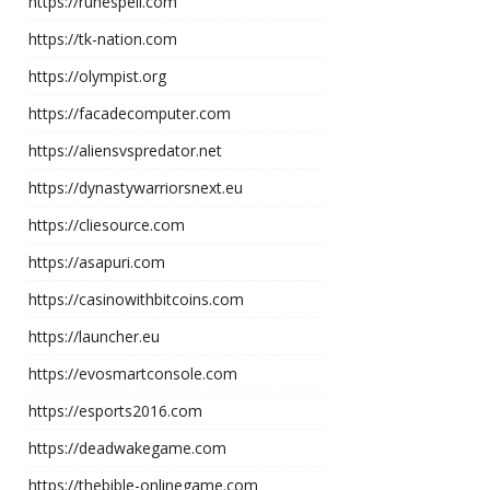
https://runespell.com
https://tk-nation.com
https://olympist.org
https://facadecomputer.com
https://aliensvspredator.net
https://dynastywarriorsnext.eu
https://cliesource.com
https://asapuri.com
https://casinowithbitcoins.com
https://launcher.eu
https://evosmartconsole.com
https://esports2016.com
https://deadwakegame.com
https://thebible-onlinegame.com