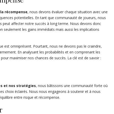
t la récompense
, nous devons évaluer chaque situation avec une
nséquences potentielles. En tant que communauté de joueurs, nous
 peut affecter notre succès à long terme. Nous devons donc
n seulement les gains immédiats mais aussi les implications
sque est omniprésent. Pourtant, nous ne devons pas le craindre,
ernement. En analysant les probabilités et en comprenant les
pour maximiser nos chances de succès. La clé est de savoir :
s et nos stratégies
, nous bâtissons une communauté forte où
des choix éclairés. Nous nous engageons à soutenir et à nous
’équilibre entre risque et récompense.
r