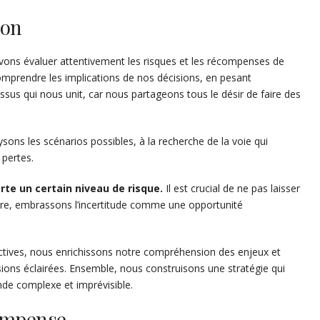
ion
ons évaluer attentivement les risques et les récompenses de
mprendre les implications de nos décisions, en pesant
ssus qui nous unit, car nous partageons tous le désir de faire des
sons les scénarios possibles, à la recherche de la voie qui
pertes.
te un certain niveau de risque.
Il est crucial de ne pas laisser
aire, embrassons l’incertitude comme une opportunité
ctives, nous enrichissons notre compréhension des enjeux et
ions éclairées. Ensemble, nous construisons une stratégie qui
nde complexe et imprévisible.
compense