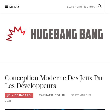
Skip
MENU
to
content
HUGEBANGBANG.COM – JEUX
DE HASARD
Conception Moderne Des Jeux Par
Les Développeurs
JEUX DE HASARD
ZACHARIE COLLIN
SEPTEMBRE 29,
2025