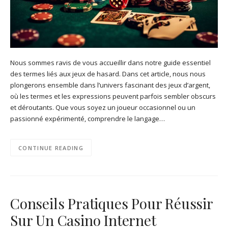
Nous sommes ravis de vous accueillir dans notre guide essentiel
des termes liés aux jeux de hasard. Dans cet article, nous nous
plongerons ensemble dans l’univers fascinant des jeux d’argent,
où les termes et les expressions peuvent parfois sembler obscurs
et déroutants. Que vous soyez un joueur occasionnel ou un
passionné expérimenté, comprendre le langage…
CONTINUE READING
Conseils Pratiques Pour Réussir
Sur Un Casino Internet