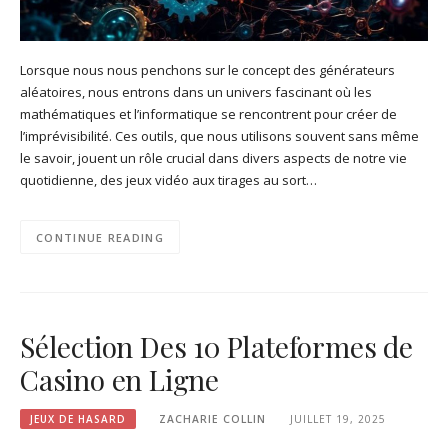
Lorsque nous nous penchons sur le concept des générateurs
aléatoires, nous entrons dans un univers fascinant où les
mathématiques et l’informatique se rencontrent pour créer de
l’imprévisibilité. Ces outils, que nous utilisons souvent sans même
le savoir, jouent un rôle crucial dans divers aspects de notre vie
quotidienne, des jeux vidéo aux tirages au sort…
CONTINUE READING
Sélection Des 10 Plateformes de
Casino en Ligne
JEUX DE HASARD
ZACHARIE COLLIN
JUILLET 19, 2025