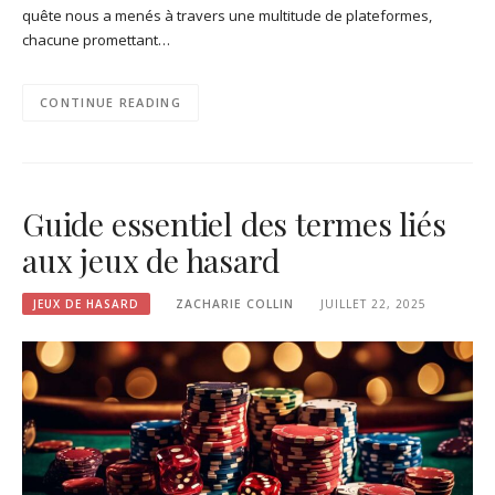
quête nous a menés à travers une multitude de plateformes,
chacune promettant…
CONTINUE READING
Guide essentiel des termes liés
aux jeux de hasard
JEUX DE HASARD
ZACHARIE COLLIN
JUILLET 22, 2025