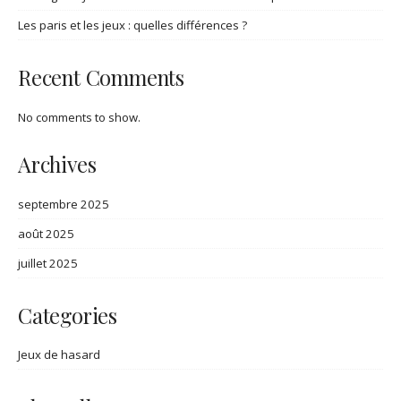
Les paris et les jeux : quelles différences ?
Recent Comments
No comments to show.
Archives
septembre 2025
août 2025
juillet 2025
Categories
Jeux de hasard