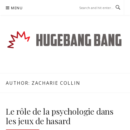
Skip
MENU
to
content
HUGEBANGBANG.COM – JEUX
DE HASARD
AUTHOR:
ZACHARIE COLLIN
Le rôle de la psychologie dans
les jeux de hasard