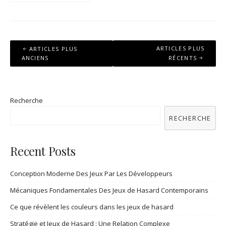
Navigation
ARTICLES PLUS
ARTICLES PLUS
des
ANCIENS
RÉCENTS
articles
Recherche
RECHERCHE
Recent Posts
Conception Moderne Des Jeux Par Les Développeurs
Mécaniques Fondamentales Des Jeux de Hasard Contemporains
Ce que révèlent les couleurs dans les jeux de hasard
Stratégie et Jeux de Hasard : Une Relation Complexe