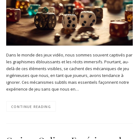
Dans le monde des jeux vidéo, nous sommes souvent captivés par
les graphismes éblouissants et les récits immersifs. Pourtant, au-
delà de ces éléments visibles, se cachent des mécaniques de jeu
ingénieuses que nous, en tant que joueurs, avons tendance à
ignorer. Ces mécanismes subtils mais essentiels façonnent notre
expérience de jeu sans que nous en…
CONTINUE READING