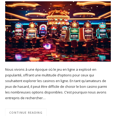
Nous vivons à une époque où le jeu en ligne a explosé en
popularité, offrant une multitude d’options pour ceux qui
souhaitent explorer les casinos en ligne. En tant qu’amateurs de
jeux de hasard, il peut être difficile de choisir le bon casino parmi
les nombreuses options disponibles. C’est pourquoi nous avons
entrepris de rechercher…
CONTINUE READING